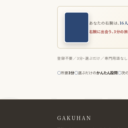
あなたの右腕は、
16
右腕に出会う、3分の旅
登録不要／3分・選ぶだけ／専門用語なし
○
所要
3分
○
選ぶだけの
かんたん設問
○
次
GAKUHAN