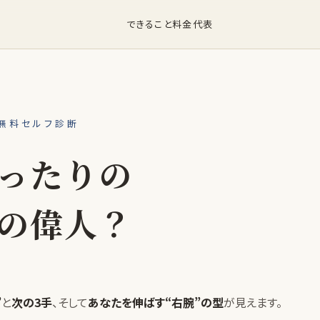
できること
料金
代表
無料セルフ診断
ったりの
の偉人？
”
と
次の3手
、そして
あなたを伸ばす“右腕”の型
が見えます。