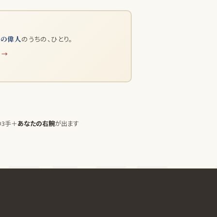
人の偉人
のうちの、ひとり。
 →
の3手＋
あなたの右腕
が出ます